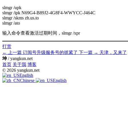
slmgr /upk
slmgr /ipk N69G4-B89J2-4G8F4-WWYCC-J464C
slmgr /skms zh.us.to
slmgr /ato
输入命令查看激活过期时间，slmgr /xpr
打赏
← 上一篇
订阅号升级服务号的抓紧了
下一篇 →
天津，又来了
坤
/ yangkun.net
首页
关于我
博客
© 2026 yangkun.net
English
Chinese
English