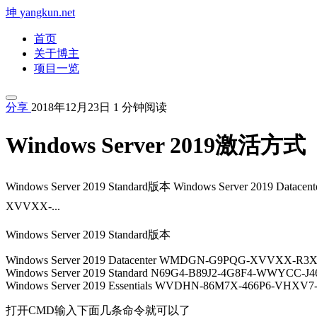
坤
yangkun.net
首页
关于博主
项目一览
分享
2018年12月23日
1 分钟阅读
Windows Server 2019激
Windows Server 2019 Standard版本 Windows Server 2019 Data
XVVXX-...
Windows Server 2019 Standard版本
Windows Server 2019 Datacenter WMDGN-G9PQG-XVVXX-R3
Windows Server 2019 Standard N69G4-B89J2-4G8F4-WWYCC-J4
Windows Server 2019 Essentials WVDHN-86M7X-466P6-VHXV
打开CMD输入下面几条命令就可以了