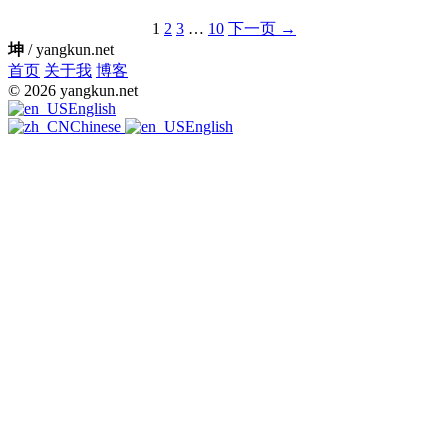
Posts
1
2
3
…
10
下一页 →
坤
/ yangkun.net
pagination
首页
关于我
博客
© 2026 yangkun.net
English
Chinese
English