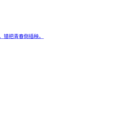
，错把青春倒插秧。