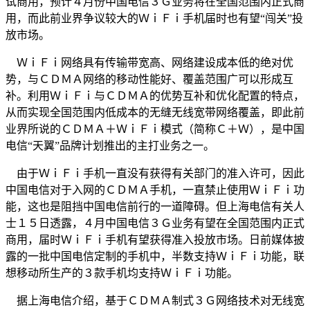
试商用，预计４月份中国电信３Ｇ业务将在全国范围内正式商
用，而此前业界争议较大的ＷｉＦｉ手机届时也有望“闯关”投
放市场。
ＷｉＦｉ网络具有传输带宽高、网络建设成本低的绝对优
势，与ＣＤＭＡ网络的移动性能好、覆盖范围广可以形成互
补。利用ＷｉＦｉ与ＣＤＭＡ的优势互补和优化配置的特点，
从而实现全国范围内低成本的无缝无线宽带网络覆盖，即此前
业界所说的ＣＤＭＡ＋ＷｉＦｉ模式（简称Ｃ＋Ｗ），是中国
电信“天翼”品牌计划推出的主打业务之一。
由于ＷｉＦｉ手机一直没有获得有关部门的准入许可，因此
中国电信对于入网的ＣＤＭＡ手机，一直禁止使用ＷｉＦｉ功
能，这也是阻挡中国电信前行的一道障碍。但上海电信有关人
士１５日透露，４月中国电信３Ｇ业务有望在全国范围内正式
商用，届时ＷｉＦｉ手机有望获得准入投放市场。日前媒体披
露的一批中国电信定制的手机中，半数支持ＷｉＦｉ功能，联
想移动所生产的３款手机均支持ＷｉＦｉ功能。
据上海电信介绍，基于ＣＤＭＡ制式３Ｇ网络技术对无线宽