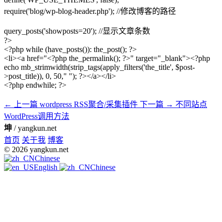
require('blog/wp-blog-header.php'); //修改博客的路径
query_posts('showposts=20'); //显示文章条数
?>
<?php while (have_posts()): the_post(); ?>
<li><a href="<?php the_permalink(); ?>" target="_blank"><?php
echo mb_strimwidth(strip_tags(apply_filters('the_title', $post-
>post_title)), 0, 50," "); ?></a></li>
<?php endwhile; ?>
← 上一篇
wordpress RSS聚合/采集插件
下一篇 →
不同站点
WordPress调用方法
坤
/ yangkun.net
首页
关于我
博客
© 2026 yangkun.net
Chinese
English
Chinese