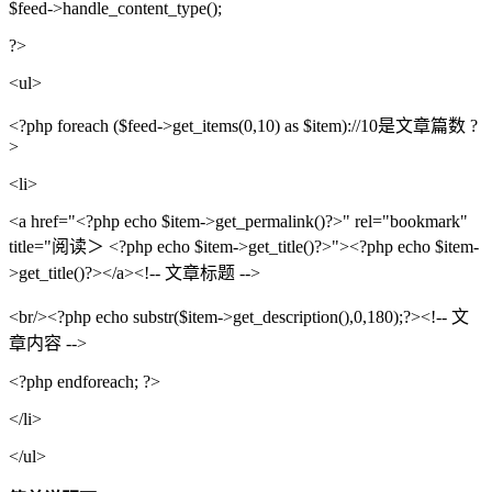
$feed->handle_content_type();
?>
<ul>
<?php foreach ($feed->get_items(0,10) as $item)://10是文章篇数 ?
>
<li>
<a href="<?php echo $item->get_permalink()?>" rel="bookmark"
title="阅读＞ <?php echo $item->get_title()?>"><?php echo $item-
>get_title()?></a><!-- 文章标题 -->
<br/><?php echo substr($item->get_description(),0,180);?><!-- 文
章内容 -->
<?php endforeach; ?>
</li>
</ul>