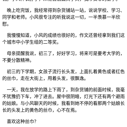
晚上吃完饭，我经常得到杂货铺站一站，说说学校、学习、
同学和老师。小风很专注的听我说这一切，一半羡慕一半欣
慰。
我慢慢知道，小风的成绩也很好的，作文还曾经拿到我们这
个城市中小学生组的二等奖。
母亲提醒我说，初三了，好好学习，将来可是要考大学的，
不要分散精神。
初三的下学期，女孩子流行长头发，上面扎着黄色或者红色
的丝巾，走在大街上，甩着头发，很飘逸。
一天，我在放学的路上下雨了，到杂货铺的前面时候，我毫
不犹豫扔下车，冲了进去。屋中很阴暗，灯光下还有两个避雨
的姑娘。与小风聊天的时候，我看到她不停的看那两个姑娘长
长的头发上的黄色的丝巾，心不在焉。
喜欢这种丝巾？