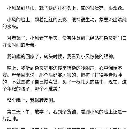
小风拿到丝巾，就飞快的扎在头上，真的很漂亮，很飘逸。
小风的脸上，飘着红红的云彩，眼神很生动，象要流出清纯
的水来。
对着镜子，小风看了半天，没有注意到已经站在杂货铺门口
好长时间的母亲。
我知趣的回家了，转头时候，我看到小风惊慌的眼神。
晚上，我听到杂货铺那边传来嘈杂的吵闹声，心中惴惴不
安。母亲回来说，那个后妈够厉害的，把孩子打得鼻青眼肿
的，不就是孩子自己攒点钱，买了一根扎头的丝巾，现在，这
个年纪的孩子，哪个不爱美？
整个晚上，我辗转反侧。
第二天下午，放学了，我到杂货铺，看到小风的脸上还是一
片红肿。