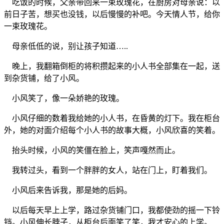
吃饭的时候，父亲带回来一束玫瑰花，在厨房对母亲说：以
前日子苦，想买也没钱，以后慢慢的补吧。今天情人节，给你
一束玫瑰花。
母亲低低的说，别让孩子知道…..
晚上，我翻箱倒柜的将积攒起来的小人书全部集在一起，送
到杂货铺，给了小风。
小风笑了，像一朵娇艳的玫瑰。
小风仔细的数着我给她的小人书，在昏黄的灯下。我在柜台
外，她的对面介绍每个小人书的故事大概，小风欣喜的笑着。
抬头时候，小风的笑僵在脸上，笑声嘎然而止。
我转过头，看到一个胖胖的女人，站在门上，盯着我们。
小风后来告诉我，那是她的后妈。
以后每天早上上学，路过杂货铺门口，我都使劲的摇一下铃
铛。小风伸长脖子，从柜台后面笑了笑，我才安心的上学。