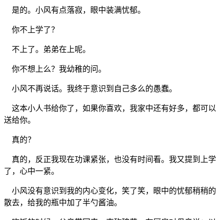
是的。小风有点落寂，眼中装满忧郁。
你不上学了？
不上了。弟弟在上呢。
你不想上么？我幼稚的问。
小风不再说话。我终于意识到自己多么的愚蠢。
这本小人书给你了，如果你喜欢，我家中还有好多，都可以
送给你。
真的？
真的，反正我现在功课紧张，也没有时间看。我又提到上学
了，心中一紧。
小风没有意识到我的内心变化，笑了笑，眼中的忧郁稍稍的
散去，给我的瓶中加了半勺酱油。