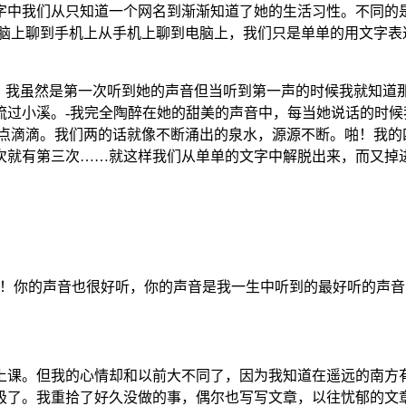
中我们从只知道一个网名到渐渐知道了她的生活习性。不同的是
电脑上聊到手机上从手机上聊到电脑上，我们只是单单的用文字表
。
我虽然是第一次听到她的声音但当听到第一声的时候我就知道
流过小溪。-我完全陶醉在她的甜美的声音中，每当她说话的时
点滴滴。我们两的话就像不断涌出的泉水，源源不断。啪！我的
次就有第三次……就这样我们从单单的文字中解脱出来，而又掉
平！你的声音也很好听，你的声音是我一生中听到的最好听的声音
课。但我的心情却和以前大不同了，因为我知道在遥远的南方有
极了。我重拾了好久没做的事，偶尔也写写文章，以往忧郁的文