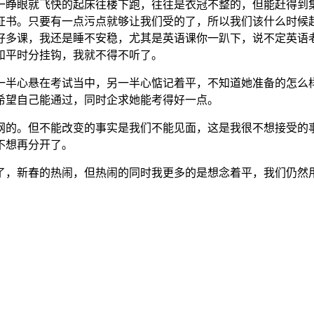
一睁眼就飞快的起床往楼下跑，往往是衣冠不整的，但能赶得到
证书。只要有一点污点就够让我们受的了，所以我们该什么时候
好多课，我还是睡不安稳，尤其是英语课你一趴下，说不定英语
和平时分挂钩，我就不得不听了。
半心悬在考试当中，另一半心惦记着平，不知道她准备的怎么样
希望自己能通过，同时企求她能考得好一点。
的。但不能改变的事实是我们不能见面，这是我很不想接受的事
不想再分开了。
，新春的热闹，但热闹的同时我更多的是想念着平，我们仍然用