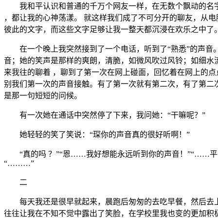
我和平认识和普通的千万个网友一样，在无数个飘动的名字
，都让我的心神荡漾。 就这样我们成了不可分开的聊友，从
彼此的文字，而这些文字足够让我一整天都沉浸在欢乐之中了
在一个晚上我突然接到了一个电话，听到了“熟悉”的声音。
音；她的笑声是那样的爽朗，清脆，如微风吹过风铃；如细水
来我往的聊着 ，聊到了第一次在网上碰面，回忆着在网上的点
别我们第一次的声音接触。有了第一次就有第二次，有了第二
是那一句短短的问候。
有一次她在通话中突然停了下来，我问她：“干嘛呢？”
她轻轻的笑了笑说：“琛你的声音真的很好听啊！”
“真的吗 ？”“恩……我好想能永远听到你的声音！”“……
“………”
二
每天我还是很早就起来，晨跑后匆匆的去吃早餐，然后去上
往往让我在不知不觉中露出了笑脸，在学校里我也变的更加积