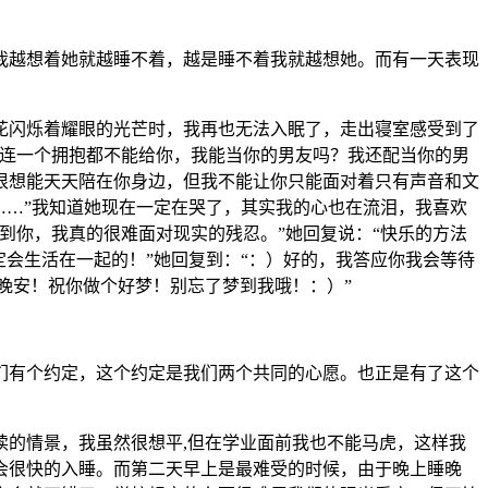
越想着她就越睡不着，越是睡不着我就越想她。而有一天表现
闪烁着耀眼的光芒时，我再也无法入眠了，走出寝室感受到了
我连一个拥抱都不能给你，我能当你的男友吗？我还配当你的男
很想能天天陪在你身边，但我不能让你只能面对着只有声音和文
……”我知道她现在一定在哭了，其实我的心也在流泪，我喜欢
到你，我真的很难面对现实的残忍。”她回复说：“快乐的方法
会生活在一起的！”她回复到：“：）好的，我答应你我会等待
“晚安！祝你做个好梦！别忘了梦到我哦！：）”
有个约定，这个约定是我们两个共同的心愿。也正是有了这个
的情景，我虽然很想平,但在学业面前我也不能马虎，这样我
会很快的入睡。而第二天早上是最难受的时候，由于晚上睡晚