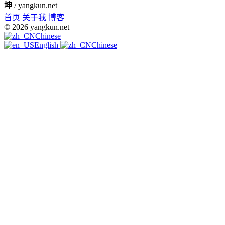
坤
/ yangkun.net
首页
关于我
博客
© 2026 yangkun.net
Chinese
English
Chinese