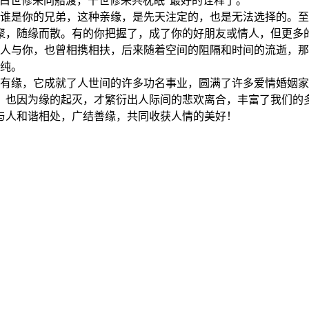
白世修来同船渡，千世修来共枕眠”最好的诠释了。
是你的兄弟，这种亲缘，是先天注定的，也是无法选择的。至
聚，随缘而散。有的你把握了，成了你的好朋友或情人，但更多
人与你，也曾相携相扶，后来随着空间的阻隔和时间的流逝，那
纯。
缘，它成就了人世间的许多功名事业，圆满了许多爱情婚姻家
。也因为缘的起灭，才繁衍出人际间的悲欢离合，丰富了我们的
与人和谐相处，广结善缘，共同收获人情的美好！