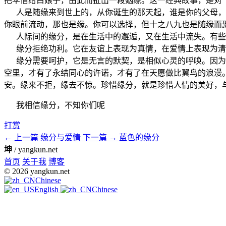
把伞借给白娘子，由此而扯出一段姻缘。这一经典故事，是对“
人是随缘来到世上的，从你诞生的那天起，谁是你的父母，谁
你眼前流动，那也是缘。你可以选择，但十之八九也是随缘而
人际间的缘分，是在生活中的邂逅，又在生活中流失。有些
缘分拒绝功利。它在友谊上表现为真情，在爱情上表现为清
缘分需要呵护，它是无言的默契，是相似心灵的呼唤。因为有
空里，才有了永结同心的许诺，才有了在天愿做比翼鸟的浪漫
安。缘来不拒，缘去不惊。珍惜缘分，就是珍惜人情的美好，
我相信缘分，不知你们呢
打赏
← 上一篇
缘分与爱情
下一篇 →
蓝色的缘分
坤
/ yangkun.net
首页
关于我
博客
© 2026 yangkun.net
Chinese
English
Chinese