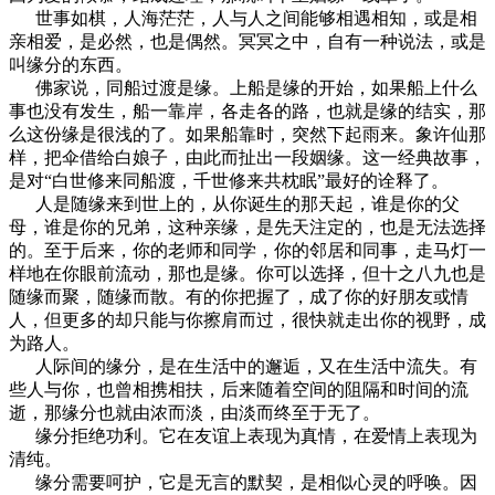
世事如棋，人海茫茫，人与人之间能够相遇相知，或是相
亲相爱，是必然，也是偶然。冥冥之中，自有一种说法，或是
叫缘分的东西。
佛家说，同船过渡是缘。上船是缘的开始，如果船上什么
事也没有发生，船一靠岸，各走各的路，也就是缘的结实，那
么这份缘是很浅的了。如果船靠时，突然下起雨来。象许仙那
样，把伞借给白娘子，由此而扯出一段姻缘。这一经典故事，
是对“白世修来同船渡，千世修来共枕眠”最好的诠释了。
人是随缘来到世上的，从你诞生的那天起，谁是你的父
母，谁是你的兄弟，这种亲缘，是先天注定的，也是无法选择
的。至于后来，你的老师和同学，你的邻居和同事，走马灯一
样地在你眼前流动，那也是缘。你可以选择，但十之八九也是
随缘而聚，随缘而散。有的你把握了，成了你的好朋友或情
人，但更多的却只能与你擦肩而过，很快就走出你的视野，成
为路人。
人际间的缘分，是在生活中的邂逅，又在生活中流失。有
些人与你，也曾相携相扶，后来随着空间的阻隔和时间的流
逝，那缘分也就由浓而淡，由淡而终至于无了。
缘分拒绝功利。它在友谊上表现为真情，在爱情上表现为
清纯。
缘分需要呵护，它是无言的默契，是相似心灵的呼唤。因