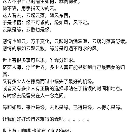
这人不解自己的前生如何，就问佛祖。
佛不语，用手指天边的云。
这人看去，云起云落，随风东西，
于是顿悟：缘不可求的，缘如风，风不定。
云聚是缘，云散也是缘。
感情也如云，万千变化，云起时汹涌澎湃，云落时落寞舒缓。
感情的事如云聚云散，缘分是可遇不可求的风。
世上有很多事可以求，唯缘分难求。
茫茫人海，浮华世界，多少人真正能寻觅到自己最完美的归
属，
又有多少人在擦肩而过中错失了最好的机缘。
或者又有多少人有正确的选择却站在了错误的时间和地点。
有时缘去缘留只在人一念之间。
缘即如风，来也是缘，去也是缘。已得是缘，未得亦是缘。
让我们好好珍惜这难得的缘吧。。。。。。
世上有了咖啡,也就有了咖啡伴侣。