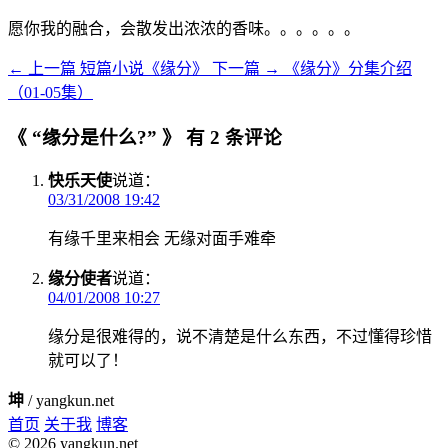
愿你我的融合，会散发出浓浓的香味。。。。。。
← 上一篇
短篇小说《缘分》
下一篇 →
《缘分》分集介绍
（01-05集）
《 “缘分是什么?” 》 有 2 条评论
快乐天使
说道：
03/31/2008 19:42
有缘千里来相会 无缘对面手难牵
缘分使者
说道：
04/01/2008 10:27
缘分是很难得的，说不清楚是什么东西，不过懂得珍惜
就可以了！
坤
/ yangkun.net
首页
关于我
博客
© 2026 yangkun.net